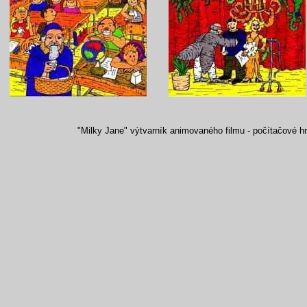
"Milky Jane" výtvarník animovaného filmu - počítačové hry